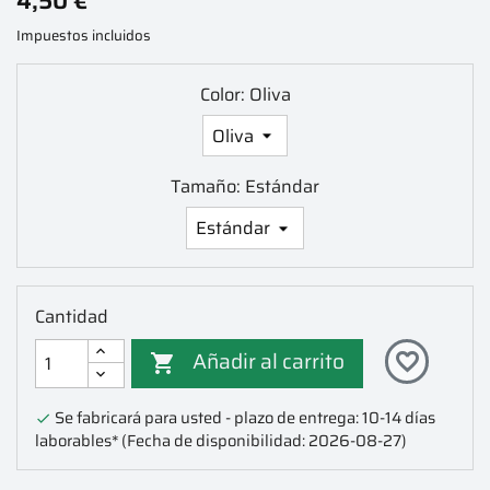
4,50 €
Impuestos incluidos
Color: Oliva
Tamaño: Estándar
Cantidad
Añadir al carrito
favorite_border

Se fabricará para usted - plazo de entrega: 10-14 días

laborables*
(Fecha de disponibilidad: 2026-08-27)