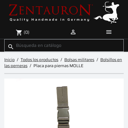


(0)
shopping_cart
search
Inicio
Todos los productos
Bolsas militares
Bolsillos en
las perneras
Placa para piernas MOLLE