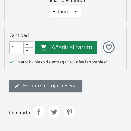
Tamaño: Estándar
Cantidad
Añadir al carrito
favorite_border

En stock - plazo de entrega: 3-5 días laborables*

Escriba su propia reseña
Compartir