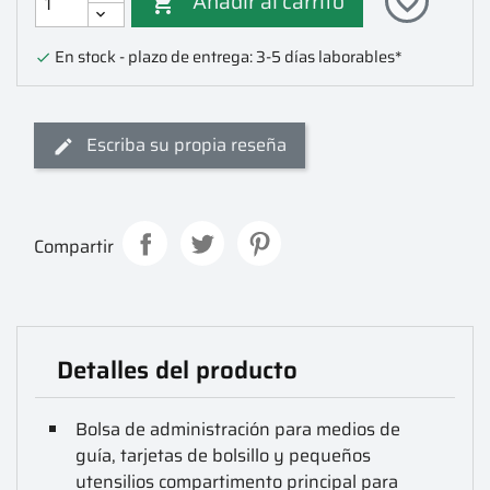
Añadir al carrito
favorite_border

En stock - plazo de entrega: 3-5 días laborables*

Escriba su propia reseña
Compartir
Detalles del producto
Bolsa de administración para medios de
guía, tarjetas de bolsillo y pequeños
utensilios compartimento principal para