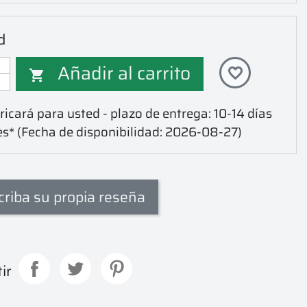
d
Añadir al carrito
favorite_border

icará para usted - plazo de entrega: 10-14 días
es*
(Fecha de disponibilidad: 2026-08-27)
criba su propia reseña
ir