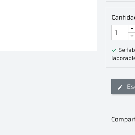
Cantida
Se fabr

laborabl
Es
Compart