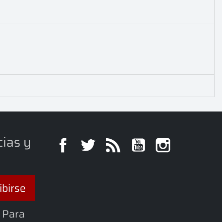
cias y
Facebook
Twitter
Rss
YouTube
Instagra
 Para