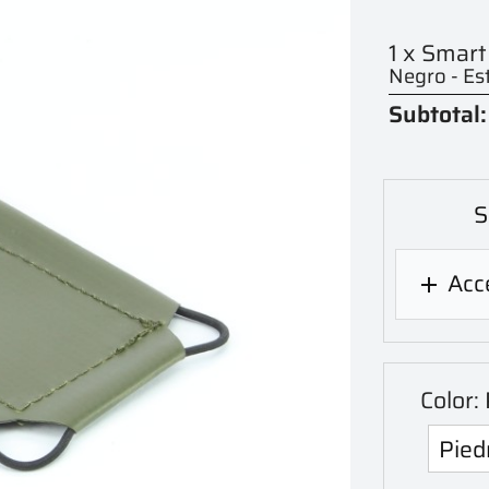
1 x Smart
Negro - Es
Subtotal:
S
Acce

Color: