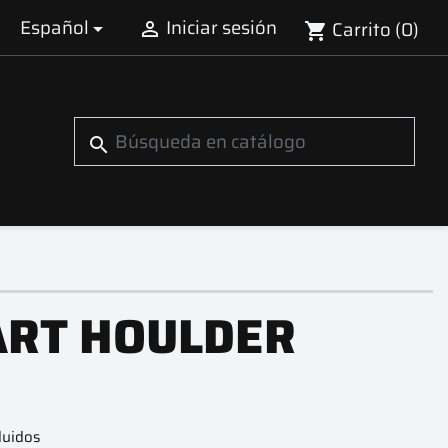
Español
Iniciar sesión
Carrito
(0)


shopping_cart
search
RT HOULDER
luidos