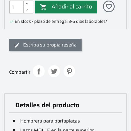
Añadir al carrito
favorite_border

En stock - plazo de entrega: 3-5 días laborables*

Escriba su propia reseña
Compartir
Detalles del producto
Hombrera para portaplacas
Lazos MOLLE en la parte superior