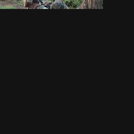
 Plattenträger in Concamo Camouflage mit
Zusatzausrüstung