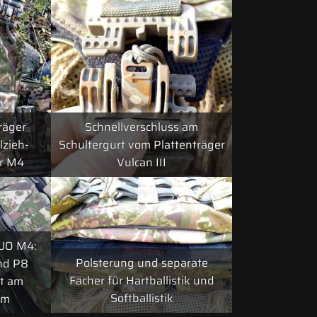
räger
Schnellverschluss am
lzieh-
Schultergurt vom Plattenträger
r M4
Vulcan III
DUO M4:
Polsterung und separate
nd P8
Fächer für Hartballistik und
gt am
Softballistik
om
n III