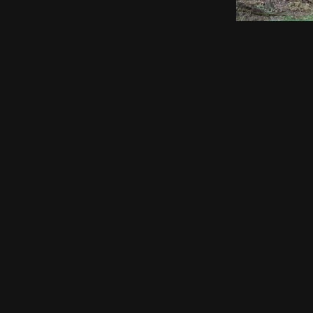
ich gut, ganz
n sie
alle Produkte, die
Zentauron
erden seit 2024 nicht