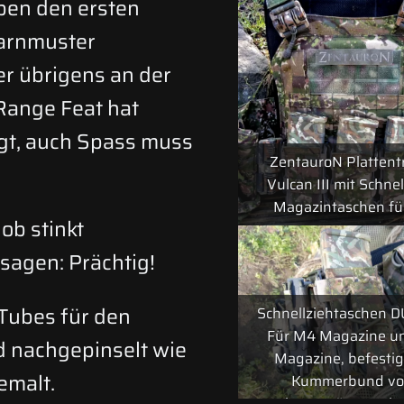
en den ersten
Tarnmuster
er übrigens an der
Range Feat hat
gt, auch Spass muss
ZentauroN Plattent
Vulcan III mit Schnel
Magazintaschen fü
ob stinkt
sagen: Prächtig!
nTubes für den
Schnellziehtaschen 
Für M4 Magazine u
 nachgepinselt wie
Magazine, befesti
emalt.
Kummerbund v
Plattenträger Vulca